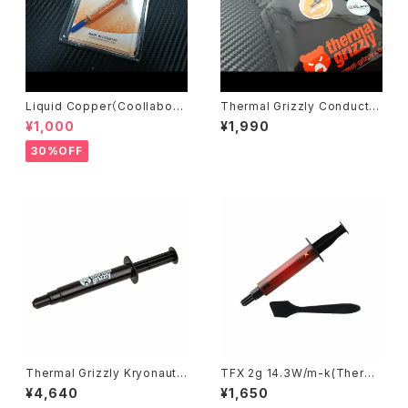
Liquid Copper（Coollabora
Thermal Grizzly Conducto
tory）
naut liquid metal thermal c
¥1,000
¥1,990
ompound - 1 gram
30%OFF
Thermal Grizzly Kryonaut t
TFX 2g 14.3W/m-k(Therma
hermal compound - 11.1gra
lright)
¥4,640
¥1,650
ms / 3ml