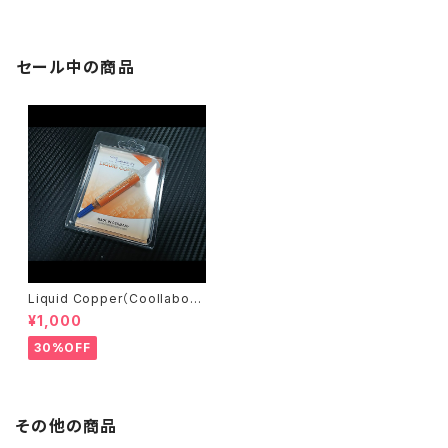
セール中の商品
Liquid Copper（Coollabora
tory）
¥1,000
30%OFF
その他の商品