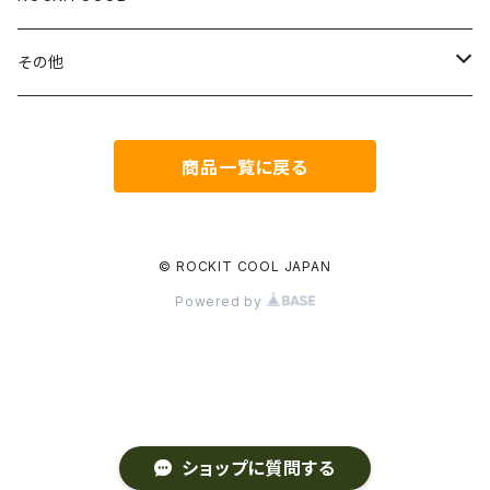
Delid＆Relid
その他
CopperUpgradeKIT
Coollaboratory
商品一覧に戻る
CopperIHS
HOLTS
Remove&clean
thermalgrizzly
© ROCKIT COOL JAPAN
Powered by
ダイガード
Thermalright
ショップに質問する