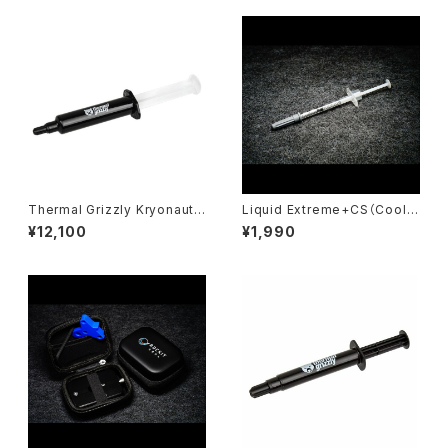
Thermal Grizzly Kryonaut t
Liquid Extreme+CS（Coolla
hermal compound - 37gra
boratory ）
¥12,100
¥1,990
ms / 10ml