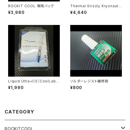
ROCKIT COOL 専用バッグ
Thermal Grizzly Kryonaut t
hermal compound - 11.1gra
¥3,980
¥4,640
ms / 3ml
Liquid Ultla+CS（CoolLabor
ソルダーレジスト補修剤
atory）
¥1,990
¥800
CATEGORY
ROCKITCOOL