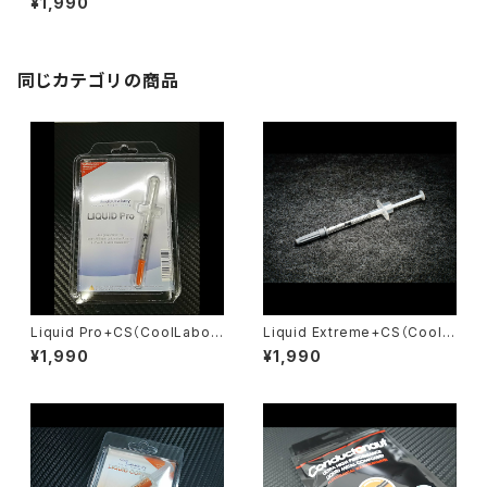
¥1,990
同じカテゴリの商品
Liquid Pro+CS（CoolLabor
Liquid Extreme+CS（Coolla
atory）
boratory ）
¥1,990
¥1,990