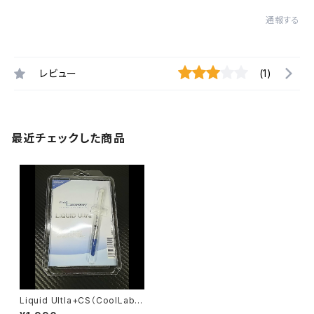
通報する
レビュー
(1)
最近チェックした商品
Liquid Ultla+CS（CoolLabor
atory）