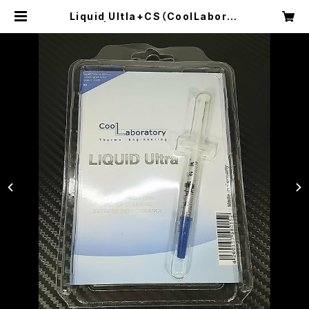
Liquid Ultla+CS（CoolLaborat
ory） | ROCKIT COOL JAPAN