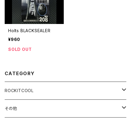
Holts BLACKSEALER
¥960
SOLD OUT
CATEGORY
ROCKITCOOL
Delid＆Relid
その他
CopperUpgradeKIT
Coollaboratory