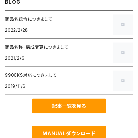
BLOG
CopperIHS
HOLTS
商品名統合につきまして
2022/2/28
Remove&clean
thermalgrizzly
商品名称・構成変更につきまして
ダイガード
Thermalright
2021/2/6
9900KS対応につきまして
2019/11/6
記事一覧を見る
MANUALダウンロード