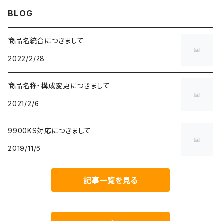
CopperUpgradeKIT
Coollaboratory
BLOG
CopperIHS
HOLTS
商品名統合につきまして
2022/2/28
Remove&clean
thermalgrizzly
商品名称・構成変更につきまして
ダイガード
Thermalright
2021/2/6
9900KS対応につきまして
2019/11/6
記事一覧を見る