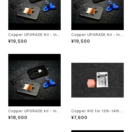
Copper UPGRADE Kit - Inte
Copper UPGRADE Kit - Inte
l 10th Gen(LGA1200)
l 9th Gen（9th Gen Copper
¥19,500
¥19,500
Upgrade Kit）
Copper UPGRADE kit - Inte
Copper IHS for 12th-14th G
l 6th to 8th Gen（LGA 1151 C
en
¥18,000
¥7,600
opper Upgrade Kit）