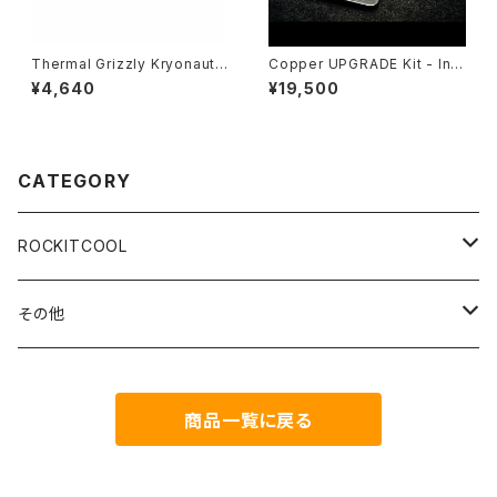
Thermal Grizzly Kryonaut t
Copper UPGRADE Kit - Inte
hermal compound - 11.1gra
l 9th Gen（9th Gen Copper
¥4,640
¥19,500
ms / 3ml
Upgrade Kit）
CATEGORY
ROCKITCOOL
Delid＆Relid
その他
CopperUpgradeKIT
Coollaboratory
商品一覧に戻る
CopperIHS
HOLTS