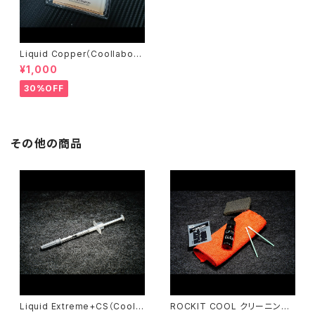
Liquid Copper（Coollabora
tory）
¥1,000
30%OFF
その他の商品
Liquid Extreme+CS（Coolla
ROCKIT COOL クリーニング