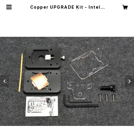
Copper UPGRADE Kit - Intel 1
2th/13th/14th Gen | ROCKIT C
OOL JAPAN