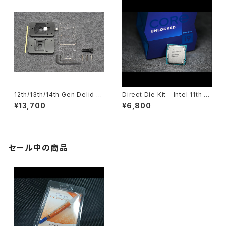
12th/13th/14th Gen Delid &
Direct Die Kit - Intel 11th G
Relid Kit
en
¥13,700
¥6,800
セール中の商品