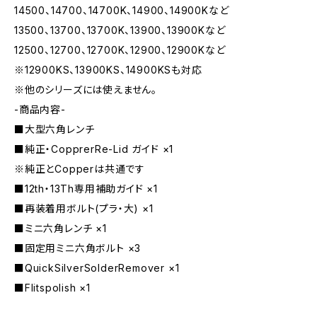
14500、14700、14700K、14900、14900Kなど
13500、13700、13700K、13900、13900Kなど
12500、12700、12700K、12900、12900Kなど
※12900KS、13900KS、14900KSも対応
※他のシリーズには使えません。
-商品内容-
■大型六角レンチ
■純正・CopprerRe-Lid ガイド ×1
※純正とCopperは共通です
■12th・13Th専用補助ガイド ×1
■再装着用ボルト(プラ・大) ×1
■ミニ六角レンチ ×1
■固定用ミニ六角ボルト ×3
■QuickSilverSolderRemover ×1
■Flitspolish ×1