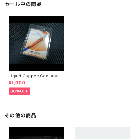
セール中の商品
Liquid Copper（Coollabora
tory）
¥1,000
30%OFF
その他の商品