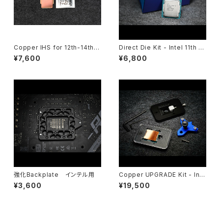
Copper IHS for 12th-14th G
Direct Die Kit - Intel 11th G
en
en
¥7,600
¥6,800
強化Backplate インテル用
Copper UPGRADE Kit - Inte
l 10th Gen(LGA1200)
¥3,600
¥19,500