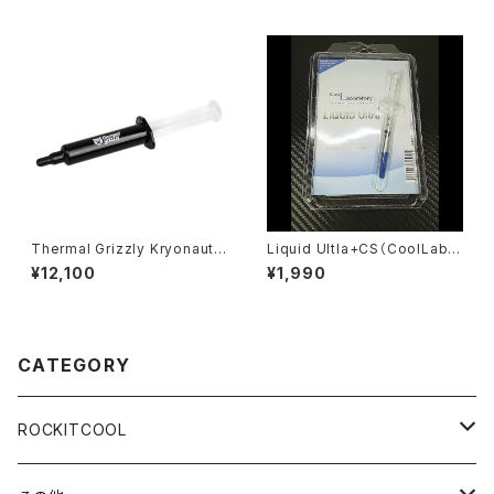
Thermal Grizzly Kryonaut t
Liquid Ultla+CS（CoolLabor
hermal compound - 37gra
atory）
¥12,100
¥1,990
ms / 10ml
CATEGORY
ROCKITCOOL