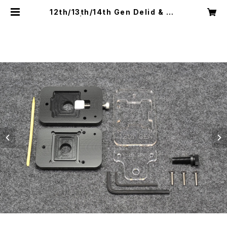
12th/13th/14th Gen Delid & Re
lid Kit | ROCKIT COOL JAPAN