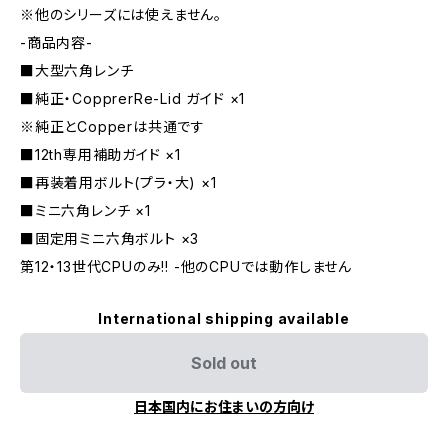
※他のシリーズには使えません。
-商品内容-
■大型六角レンチ
■純正・CopprerRe-Lid ガイド ×1
※純正とCopperは共通です
■12th専用補助ガイド ×1
■再装着用ボルト(プラ・大) ×1
■ミニ六角レンチ ×1
■固定用ミニ六角ボルト ×3
第12・13世代CPUのみ!! -他のCPUでは動作しません
International shipping available
Sold out
日本国内にお住まいの方向け