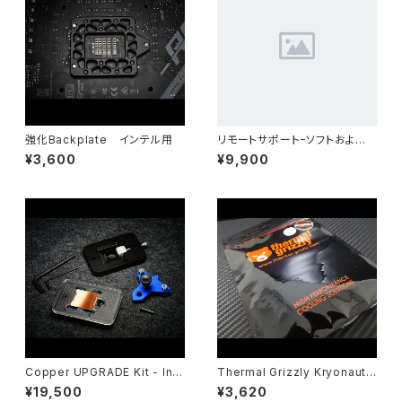
強化Backplate インテル用
リモートサポートｰソフトおよび
対策
¥3,600
¥9,900
Copper UPGRADE Kit - Inte
Thermal Grizzly Kryonaut t
l 9th Gen（9th Gen Copper
hermal compound - 5.55 gr
¥19,500
¥3,620
Upgrade Kit）
ams / 1.5 ml