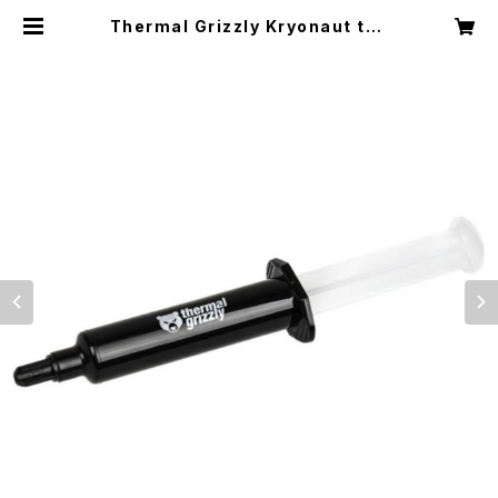
Thermal Grizzly Kryonaut the
rmal compound - 37grams / 1
0ml | ROCKIT COOL JAPAN