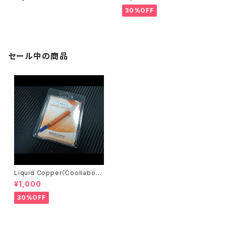
30%OFF
セール中の商品
Liquid Copper（Coollabora
tory）
¥1,000
30%OFF