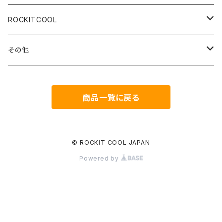
ROCKITCOOL
Delid＆Relid
その他
CopperUpgradeKIT
Coollaboratory
商品一覧に戻る
CopperIHS
HOLTS
Remove&clean
thermalgrizzly
© ROCKIT COOL JAPAN
Powered by
ダイガード
Thermalright