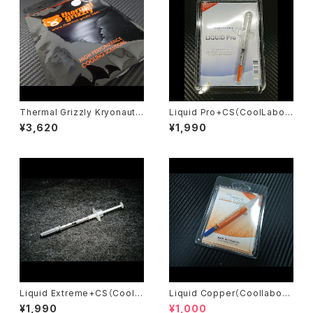
Thermal Grizzly Kryonaut t
Liquid Pro+CS（CoolLabor
hermal compound - 5.55 gr
atory）
¥3,620
¥1,990
ams / 1.5 ml
Liquid Extreme+CS（Coolla
Liquid Copper（Coollabora
boratory ）
tory）
¥1,990
¥1,000