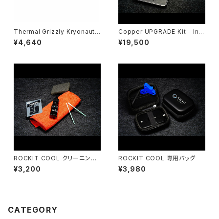
Thermal Grizzly Kryonaut t
Copper UPGRADE Kit - Inte
hermal compound - 11.1gra
l 9th Gen（9th Gen Copper
¥4,640
¥19,500
ms / 3ml
Upgrade Kit）
ROCKIT COOL クリーニング
ROCKIT COOL 専用バッグ
キット
¥3,200
¥3,980
CATEGORY