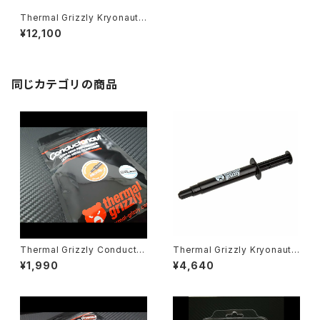
Thermal Grizzly Kryonaut t
hermal compound - 37gra
¥12,100
ms / 10ml
同じカテゴリの商品
Thermal Grizzly Conducto
Thermal Grizzly Kryonaut t
naut liquid metal thermal c
hermal compound - 11.1gra
¥1,990
¥4,640
ompound - 1 gram
ms / 3ml