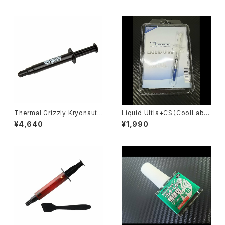
Thermal Grizzly Kryonaut t
Liquid Ultla+CS（CoolLabor
hermal compound - 11.1gra
atory）
¥4,640
¥1,990
ms / 3ml