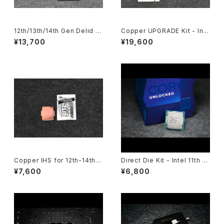
12th/13th/14th Gen Delid &
Copper UPGRADE Kit - Inte
Relid Kit
l 12th/13th/14th Gen
¥13,700
¥19,600
Copper IHS for 12th-14th G
Direct Die Kit - Intel 11th G
en
en
¥7,600
¥6,800