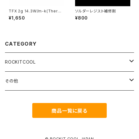
TFX 2g 14.3W/m-k(Therma
ソルダーレジスト補修剤
lright)
¥1,650
¥800
CATEGORY
ROCKITCOOL
Delid＆Relid
その他
CopperUpgradeKIT
Coollaboratory
商品一覧に戻る
CopperIHS
HOLTS
Remove&clean
thermalgrizzly
© ROCKIT COOL JAPAN