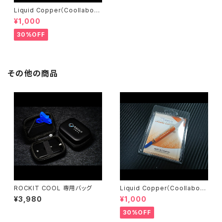
Liquid Copper（Coollabora
tory）
¥1,000
30%OFF
その他の商品
ROCKIT COOL 専用バッグ
Liquid Copper（Coollabora
tory）
¥3,980
¥1,000
30%OFF