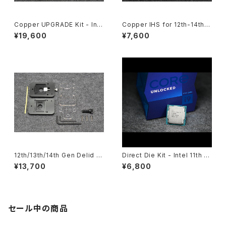
Copper UPGRADE Kit - Inte
Copper IHS for 12th-14th G
l 12th/13th/14th Gen
en
¥19,600
¥7,600
12th/13th/14th Gen Delid &
Direct Die Kit - Intel 11th G
Relid Kit
en
¥13,700
¥6,800
セール中の商品