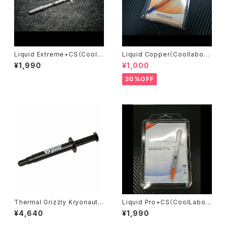
Liquid Extreme+CS（Coolla
Liquid Copper（Coollabora
boratory ）
tory）
¥1,990
¥1,000
30%OFF
Thermal Grizzly Kryonaut t
Liquid Pro+CS（CoolLabor
hermal compound - 11.1gra
atory）
¥4,640
¥1,990
ms / 3ml