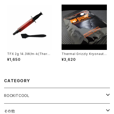
TFX 2g 14.3W/m-k(Therma
Thermal Grizzly Kryonaut t
lright)
hermal compound - 5.55 gr
¥1,650
¥3,620
ams / 1.5 ml
CATEGORY
ROCKITCOOL
Delid＆Relid
その他