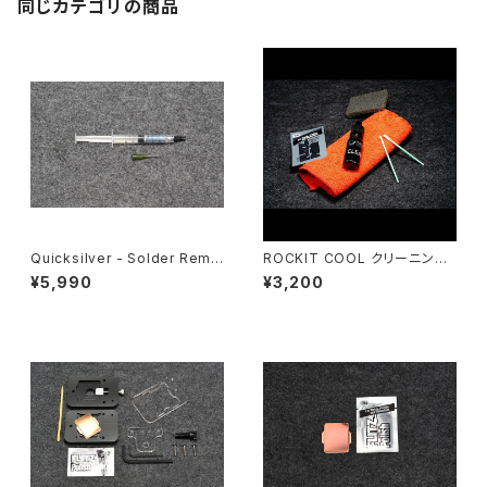
同じカテゴリの商品
Quicksilver - Solder Remo
ROCKIT COOL クリーニング
ver-LARGE（20CPU）
キット
¥5,990
¥3,200